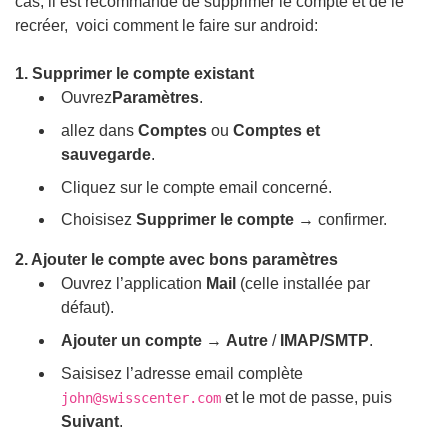
cas, il est recommandé de supprimer le compte et de le
recréer, voici comment le faire sur android:
1. Supprimer le compte existant
Ouvrez
Paramètres
.
allez dans
Comptes
ou
Comptes et
sauvegarde
.
Cliquez sur le compte email concerné.
Choisisez
Supprimer le compte
→ confirmer.
2. Ajouter le compte avec bons paramètres
Ouvrez l’application
Mail
(celle installée par
défaut).
Ajouter un compte
→
Autre
/
IMAP/SMTP
.
Saisisez l’adresse email complète
et le mot de passe, puis
john@swisscenter.com
Suivant
.