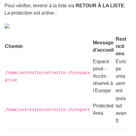
Pour vérifier, revenir à la liste via
RETOUR À LA LISTE
.
La protection est active :
Rest
Message
Chemin
ricti
d'accueil
ons
Espace
Euro
privé -
pe
/home/votresite/votresite.ch/espace-
Accès
uniq
prive
réservé à
uem
l'Europe
ent
(exis
Protected
tait
/home/votresite/votresite.ch/export
Area
avan
t)