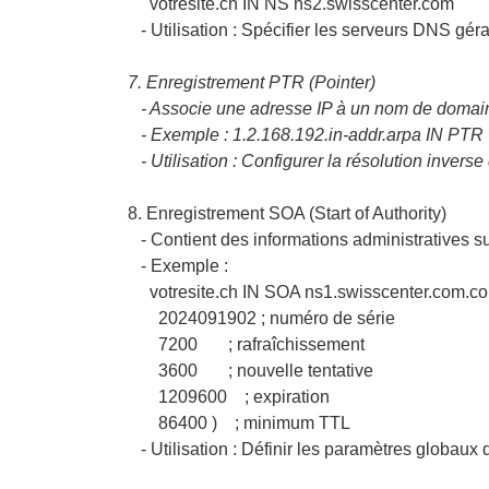
votresite.ch IN NS ns2.swisscenter.com
- Utilisation : Spécifier les serveurs DNS gé
7. Enregistrement PTR (Pointer)
- Associe une adresse IP à un nom de domai
- Exemple : 1.2.168.192.in-addr.arpa IN PTR v
- Utilisation : Configurer la résolution inverse 
8. Enregistrement SOA (Start of Authority)
- Contient des informations administratives 
- Exemple :
votresite.ch IN SOA ns1.swisscenter.com.com
2024091902 ; numéro de série
7200 ; rafraîchissement
3600 ; nouvelle tentative
1209600 ; expiration
86400 ) ; minimum TTL
- Utilisation : Définir les paramètres globaux